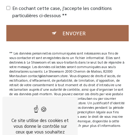
En cochant cette case, j'accepte les conditions
particulières ci-dessous **
ENVOYER
** Les données personnelles communiquées sont nécessaires aux fins de
vous contacter et sont enregistrées dans un fichier informatisé. Elles sont
destinées à Le Showroom et ses sous-traitants dans le seul but de répondre à
votre message. Les données collectées seront communiquées aux seuls
destinataires suivants: Le Showroom 2000 Chemin de Matras, 82000
Montauban contact@leshowroom.store. Vous disposez de droits d’accès, de
rectification, d’effacement, de portabilité, de limitation, d’opposition, de
retrait de votre consentement à tout moment et du droit d’introduire une
réclamation auprès d’une autorité de contrôle, ainsi que d’organiser le sort
de vos données post-mortem. Vous pouvez exercer ces droits par voie postale
à l'adresse 2000 Chemin de Matras, 82000 Montauban ou par courrier
électronique à l'adresse contact@leshowroom.store. Un justificatif d'identité
pourra vous être demandé. Nous conservons vos données pendant la période
de prise de contact puis pendant la durée de prescription légale aux fins
probatoires et de gestion des contentieux. Vous avez le droit de vous inscrire
Ce site utilise des cookies et
sur la liste d'opposition au démarchage téléphonique, disponible à cette
vous donne le contrôle sur
adresse:
Bloctel.gouv.fr
. Consultez le site cnil.fr pour plus d’informations
sur vos droits.
ceux que vous souhaitez