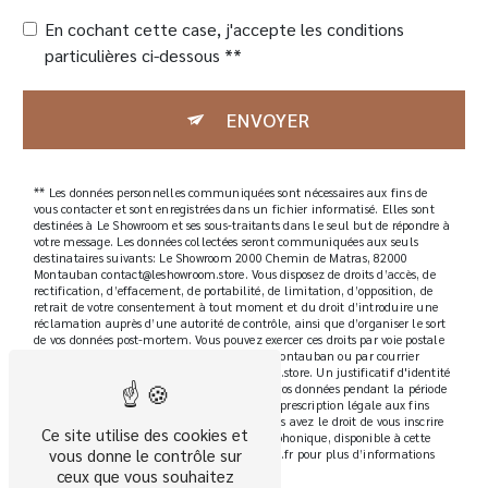
En cochant cette case, j'accepte les conditions
particulières ci-dessous **
ENVOYER
** Les données personnelles communiquées sont nécessaires aux fins de
vous contacter et sont enregistrées dans un fichier informatisé. Elles sont
destinées à Le Showroom et ses sous-traitants dans le seul but de répondre à
votre message. Les données collectées seront communiquées aux seuls
destinataires suivants: Le Showroom 2000 Chemin de Matras, 82000
Montauban contact@leshowroom.store. Vous disposez de droits d’accès, de
rectification, d’effacement, de portabilité, de limitation, d’opposition, de
retrait de votre consentement à tout moment et du droit d’introduire une
réclamation auprès d’une autorité de contrôle, ainsi que d’organiser le sort
de vos données post-mortem. Vous pouvez exercer ces droits par voie postale
à l'adresse 2000 Chemin de Matras, 82000 Montauban ou par courrier
électronique à l'adresse contact@leshowroom.store. Un justificatif d'identité
pourra vous être demandé. Nous conservons vos données pendant la période
de prise de contact puis pendant la durée de prescription légale aux fins
probatoires et de gestion des contentieux. Vous avez le droit de vous inscrire
Ce site utilise des cookies et
sur la liste d'opposition au démarchage téléphonique, disponible à cette
vous donne le contrôle sur
adresse:
Bloctel.gouv.fr
. Consultez le site cnil.fr pour plus d’informations
sur vos droits.
ceux que vous souhaitez