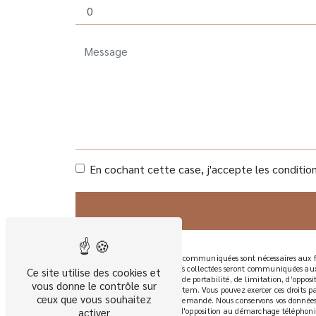
En cochant cette case, j'accepte les condition
** Les données personnelles communiquées sont nécessaires aux fin
à votre message. Les données collectées seront communiquées aux
Ce site utilise des cookies et
rectification, d’effacement, de portabilité, de limitation, d’oppo
vous donne le contrôle sur
sort de vos données post-mortem. Vous pouvez exercer ces droits p
ceux que vous souhaitez
d'identité pourra vous être demandé. Nous conservons vos données p
de vous inscrire sur la liste d'opposition au démarchage téléphoni
activer