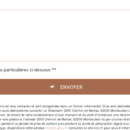
s particulières ci-dessous **
ENVOYER
s de vous contacter et sont enregistrées dans un fichier informatisé. Elles sont destinée
 seuls destinataires suivants: Le Showroom 2000 Chemin de Matras, 82000 Montauban con
sition, de retrait de votre consentement à tout moment et du droit d’introduire une réclam
ar voie postale à l'adresse 2000 Chemin de Matras, 82000 Montauban ou par courrier élect
endant la période de prise de contact puis pendant la durée de prescription légale aux fi
que, disponible à cette adresse:
Bloctel.gouv.fr
. Consultez le site cnil.fr pour plus d’infor