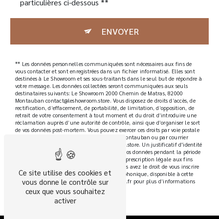
particulières ci-dessous **
ENVOYER
** Les données personnelles communiquées sont nécessaires aux fins de
vous contacter et sont enregistrées dans un fichier informatisé. Elles sont
destinées à Le Showroom et ses sous-traitants dans le seul but de répondre à
votre message. Les données collectées seront communiquées aux seuls
destinataires suivants: Le Showroom 2000 Chemin de Matras, 82000
Montauban contact@leshowroom.store. Vous disposez de droits d’accès, de
rectification, d’effacement, de portabilité, de limitation, d’opposition, de
retrait de votre consentement à tout moment et du droit d’introduire une
réclamation auprès d’une autorité de contrôle, ainsi que d’organiser le sort
de vos données post-mortem. Vous pouvez exercer ces droits par voie postale
à l'adresse 2000 Chemin de Matras, 82000 Montauban ou par courrier
électronique à l'adresse contact@leshowroom.store. Un justificatif d'identité
pourra vous être demandé. Nous conservons vos données pendant la période
de prise de contact puis pendant la durée de prescription légale aux fins
probatoires et de gestion des contentieux. Vous avez le droit de vous inscrire
Ce site utilise des cookies et
sur la liste d'opposition au démarchage téléphonique, disponible à cette
vous donne le contrôle sur
adresse:
Bloctel.gouv.fr
. Consultez le site cnil.fr pour plus d’informations
sur vos droits.
ceux que vous souhaitez
activer