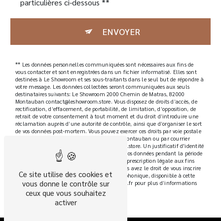
particulières ci-dessous **
ENVOYER
** Les données personnelles communiquées sont nécessaires aux fins de
vous contacter et sont enregistrées dans un fichier informatisé. Elles sont
destinées à Le Showroom et ses sous-traitants dans le seul but de répondre à
votre message. Les données collectées seront communiquées aux seuls
destinataires suivants: Le Showroom 2000 Chemin de Matras, 82000
Montauban contact@leshowroom.store. Vous disposez de droits d’accès, de
rectification, d’effacement, de portabilité, de limitation, d’opposition, de
retrait de votre consentement à tout moment et du droit d’introduire une
réclamation auprès d’une autorité de contrôle, ainsi que d’organiser le sort
de vos données post-mortem. Vous pouvez exercer ces droits par voie postale
à l'adresse 2000 Chemin de Matras, 82000 Montauban ou par courrier
électronique à l'adresse contact@leshowroom.store. Un justificatif d'identité
pourra vous être demandé. Nous conservons vos données pendant la période
de prise de contact puis pendant la durée de prescription légale aux fins
probatoires et de gestion des contentieux. Vous avez le droit de vous inscrire
Ce site utilise des cookies et
sur la liste d'opposition au démarchage téléphonique, disponible à cette
vous donne le contrôle sur
adresse:
Bloctel.gouv.fr
. Consultez le site cnil.fr pour plus d’informations
sur vos droits.
ceux que vous souhaitez
activer