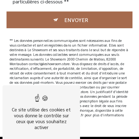
particulières ci-dessous **
ENVOYER
** Les données personnelles communiquées sont nécessaires aux fins de
vous contacter et sont enregistrées dans un fichier informatisé. Elles sont
destinées à Le Showroom et ses sous-traitants dans le seul but de répondre à
votre message. Les données collectées seront communiquées aux seuls
destinataires suivants: Le Showroom 2000 Chemin de Matras, 82000
Montauban contact@leshowroom.store. Vous disposez de droits d’accès, de
rectification, d’effacement, de portabilité, de limitation, d’opposition, de
retrait de votre consentement à tout moment et du droit d’introduire une
réclamation auprès d’une autorité de contrôle, ainsi que d’organiser le sort
de vos données post-mortem. Vous pouvez exercer ces droits par voie postale
à l'adresse 2000 Chemin de Matras, 82000 Montauban ou par courrier
électronique à l'adresse contact@leshowroom.store. Un justificatif d'identité
pourra vous être demandé. Nous conservons vos données pendant la période
de prise de contact puis pendant la durée de prescription légale aux fins
probatoires et de gestion des contentieux. Vous avez le droit de vous inscrire
Ce site utilise des cookies et
sur la liste d'opposition au démarchage téléphonique, disponible à cette
vous donne le contrôle sur
adresse:
Bloctel.gouv.fr
. Consultez le site cnil.fr pour plus d’informations
sur vos droits.
ceux que vous souhaitez
activer