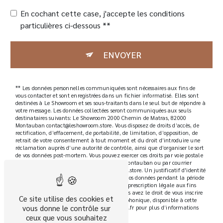
En cochant cette case, j'accepte les conditions
particulières ci-dessous **
ENVOYER
** Les données personnelles communiquées sont nécessaires aux fins de
vous contacter et sont enregistrées dans un fichier informatisé. Elles sont
destinées à Le Showroom et ses sous-traitants dans le seul but de répondre à
votre message. Les données collectées seront communiquées aux seuls
destinataires suivants: Le Showroom 2000 Chemin de Matras, 82000
Montauban contact@leshowroom.store. Vous disposez de droits d’accès, de
rectification, d’effacement, de portabilité, de limitation, d’opposition, de
retrait de votre consentement à tout moment et du droit d’introduire une
réclamation auprès d’une autorité de contrôle, ainsi que d’organiser le sort
de vos données post-mortem. Vous pouvez exercer ces droits par voie postale
à l'adresse 2000 Chemin de Matras, 82000 Montauban ou par courrier
électronique à l'adresse contact@leshowroom.store. Un justificatif d'identité
pourra vous être demandé. Nous conservons vos données pendant la période
de prise de contact puis pendant la durée de prescription légale aux fins
probatoires et de gestion des contentieux. Vous avez le droit de vous inscrire
Ce site utilise des cookies et
sur la liste d'opposition au démarchage téléphonique, disponible à cette
vous donne le contrôle sur
adresse:
Bloctel.gouv.fr
. Consultez le site cnil.fr pour plus d’informations
sur vos droits.
ceux que vous souhaitez