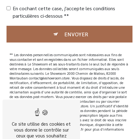
En cochant cette case, j'accepte les conditions
particulières ci-dessous **
ENVOYER
** Les données personnelles communiquées sont nécessaires aux fins de
vous contacter et sont enregistrées dans un fichier informatisé. Elles sont
destinées à Le Showroom et ses sous-traitants dans le seul but de répondre à
votre message. Les données collectées seront communiquées aux seuls
destinataires suivants: Le Showroom 2000 Chemin de Matras, 82000
Montauban contact@leshowroom.store. Vous disposez de droits d’accès, de
rectification, d’effacement, de portabilité, de limitation, d’opposition, de
retrait de votre consentement à tout moment et du droit d’introduire une
réclamation auprès d’une autorité de contrôle, ainsi que d’organiser le sort
de vos données post-mortem. Vous pouvez exercer ces droits par voie postale
à l'adresse 2000 Chemin de Matras, 82000 Montauban ou par courrier
électronique à l'adresse contact@leshowroom.store. Un justificatif d'identité
pourra vous être demandé. Nous conservons vos données pendant la période
de prise de contact puis pendant la durée de prescription légale aux fins
probatoires et de gestion des contentieux. Vous avez le droit de vous inscrire
Ce site utilise des cookies et
sur la liste d'opposition au démarchage téléphonique, disponible à cette
vous donne le contrôle sur
adresse:
Bloctel.gouv.fr
. Consultez le site cnil.fr pour plus d’informations
sur vos droits.
ceux que vous souhaitez