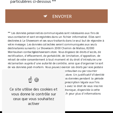
particulières ci-dessous **
ENVOYER
** Les données personnelles communiquées sont nécessaires aux fins de
vous contacter et sont enregistrées dans un fichier informatisé. Elles sont
destinées à Le Showroom et ses sous-traitants dans le seul but de répondre à
votre message. Les données collectées seront communiquées aux seuls
destinataires suivants: Le Showroom 2000 Chemin de Matras, 82000
Montauban contact@leshowroom.store. Vous disposez de droits d’accès, de
rectification, d’effacement, de portabilité, de limitation, d’opposition, de
retrait de votre consentement à tout moment et du droit d’introduire une
réclamation auprès d’une autorité de contrôle, ainsi que d’organiser le sort
de vos données post-mortem. Vous pouvez exercer ces droits par voie postale
à l'adresse 2000 Chemin de Matras, 82000 Montauban ou par courrier
électronique à l'adresse contact@leshowroom.store. Un justificatif d'identité
pourra vous être demandé. Nous conservons vos données pendant la période
de prise de contact puis pendant la durée de prescription légale aux fins
probatoires et de gestion des contentieux. Vous avez le droit de vous inscrire
Ce site utilise des cookies et
sur la liste d'opposition au démarchage téléphonique, disponible à cette
vous donne le contrôle sur
adresse:
Bloctel.gouv.fr
. Consultez le site cnil.fr pour plus d’informations
sur vos droits.
ceux que vous souhaitez
activer