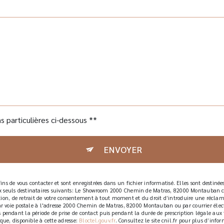
s particulières ci-dessous **
ENVOYER
s de vous contacter et sont enregistrées dans un fichier informatisé. Elles sont destinée
 seuls destinataires suivants: Le Showroom 2000 Chemin de Matras, 82000 Montauban con
sition, de retrait de votre consentement à tout moment et du droit d’introduire une réclam
ar voie postale à l'adresse 2000 Chemin de Matras, 82000 Montauban ou par courrier élect
endant la période de prise de contact puis pendant la durée de prescription légale aux fi
que, disponible à cette adresse:
Bloctel.gouv.fr
. Consultez le site cnil.fr pour plus d’infor