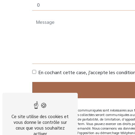
En cochant cette case, j'accepte les condition
** Les données personnelles communiquées sont nécessaires aux fin
à votre message. Les données collectées seront communiquées aux
Ce site utilise des cookies et
rectification, d’effacement, de portabilité, de limitation, d’oppo
vous donne le contrôle sur
sort de vos données post-mortem. Vous pouvez exercer ces droits p
ceux que vous souhaitez
d'identité pourra vous être demandé. Nous conservons vos données p
de vous inscrire sur la liste d'opposition au démarchage téléphoni
activer