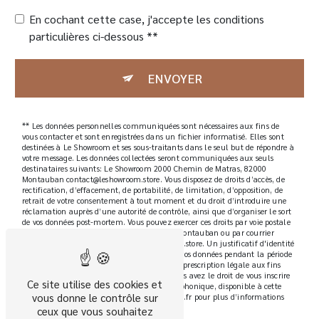
En cochant cette case, j'accepte les conditions
particulières ci-dessous **
ENVOYER
** Les données personnelles communiquées sont nécessaires aux fins de
vous contacter et sont enregistrées dans un fichier informatisé. Elles sont
destinées à Le Showroom et ses sous-traitants dans le seul but de répondre à
votre message. Les données collectées seront communiquées aux seuls
destinataires suivants: Le Showroom 2000 Chemin de Matras, 82000
Montauban contact@leshowroom.store. Vous disposez de droits d’accès, de
rectification, d’effacement, de portabilité, de limitation, d’opposition, de
retrait de votre consentement à tout moment et du droit d’introduire une
réclamation auprès d’une autorité de contrôle, ainsi que d’organiser le sort
de vos données post-mortem. Vous pouvez exercer ces droits par voie postale
à l'adresse 2000 Chemin de Matras, 82000 Montauban ou par courrier
électronique à l'adresse contact@leshowroom.store. Un justificatif d'identité
pourra vous être demandé. Nous conservons vos données pendant la période
de prise de contact puis pendant la durée de prescription légale aux fins
probatoires et de gestion des contentieux. Vous avez le droit de vous inscrire
Ce site utilise des cookies et
sur la liste d'opposition au démarchage téléphonique, disponible à cette
vous donne le contrôle sur
adresse:
Bloctel.gouv.fr
. Consultez le site cnil.fr pour plus d’informations
sur vos droits.
ceux que vous souhaitez